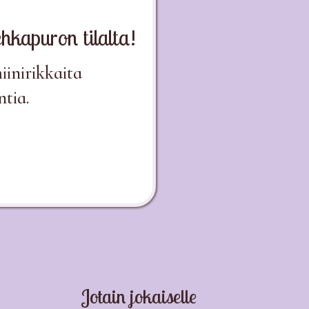
hkapuron tilalta!
miinirikkaita
ntia.
Jotain jokaiselle