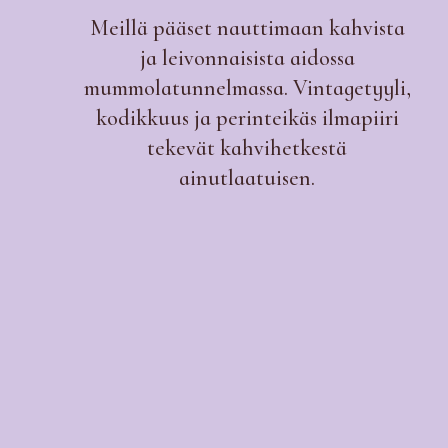
Meillä pääset nauttimaan kahvista
ja leivonnaisista aidossa
mummolatunnelmassa. Vintagetyyli,
kodikkuus ja perinteikäs ilmapiiri
tekevät kahvihetkestä
ainutlaatuisen.
Ollos kuin kotonas