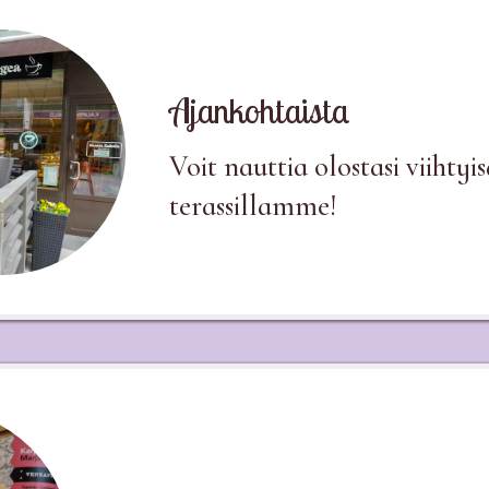
Ajankohtaista
Voit nauttia olostasi viihtyis
terassillamme!