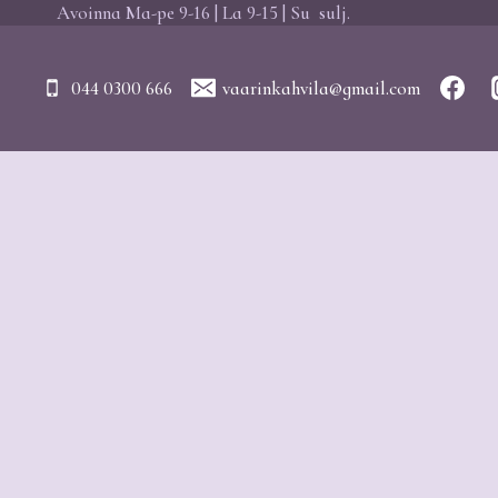
Siirry
Avoinna Ma-pe 9-16 | La 9-15 | Su sulj.
sisältöön
044 0300 666
vaarinkahvila@gmail.com