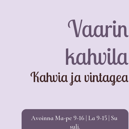
Vaarin
kahvila
Kahvia ja vintagea
Avoinna Ma-pe 9-16 | La 9-15 | Su
sulj.